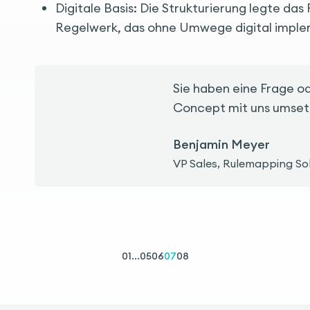
Digitale Basis: Die Strukturierung legte da
Regelwerk, das ohne Umwege digital imple
Sie haben eine Frage o
Concept mit uns umse
Benjamin Meyer
VP Sales, Rulemapping So
01
...
05
06
07
08