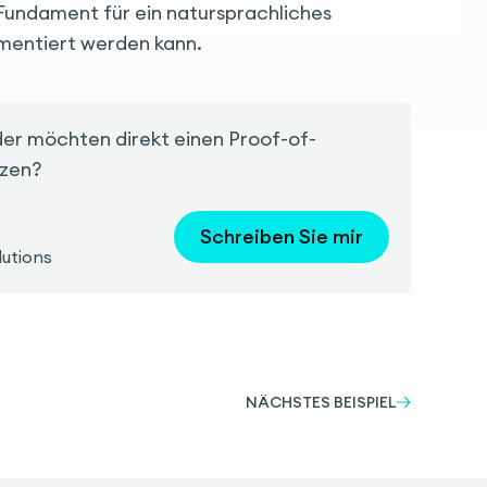
s Fundament für ein natursprachliches
mentiert werden kann.
der möchten direkt einen Proof-of-
tzen?
Schreiben Sie mir
lutions
NÄCHSTES BEISPIEL