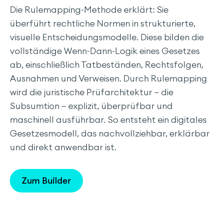
Rulemap-Upload & Prüfprozess durchführen
Die Rulemapping-Methode erklärt: Sie
überführt rechtliche Normen in strukturierte,
LEKTION 4 – Die Rulemapping-Methode anwenden
visuelle Entscheidungsmodelle. Diese bilden die
Eine einfache Rulemap erstellen
vollständige Wenn-Dann-Logik eines Gesetzes
ab, einschließlich Tatbeständen, Rechtsfolgen,
Demo: Erstellung einer einfachen Rulemap
Ausnahmen und Verweisen. Durch Rulemapping
Eine etwas anspruchsvollere Rulemap erstellen
wird die juristische Prüfarchitektur – die
Subsumtion – explizit, überprüfbar und
Demo: Erstellung einer etwas anspruchsvolleren
Rulemap
maschinell ausführbar. So entsteht ein digitales
Gesetzesmodell, das nachvollziehbar, erklärbar
Eine komplexere Rulemap erstellen
und direkt anwendbar ist.
Demo: Erstellung einer komplexeren Rulemap
Zum Builder