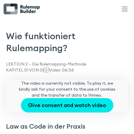
Wie funktioniert
Rulemapping?
LEKTION 1 – Die Vorteile von Rulemapping
Wofür brauchen wir Rulemapping?
LEKTION 2 – Die Rulemapping-Methode
KAPITEL 01 VON 01
Video
06:36
LEKTION 2 – Die Rulemapping-Methode
The video is currently not visible. To play it, we
kindly ask for your consent to the use of cookies
Wie funktioniert Rulemapping?
and the transfer of data to Vimeo.
Give consent and watch video
LEKTION 3 – Der Rulemap Builder
Intro zum Rulemap Builder (grundlegende
Funktionen)
Law as Code in der Praxis