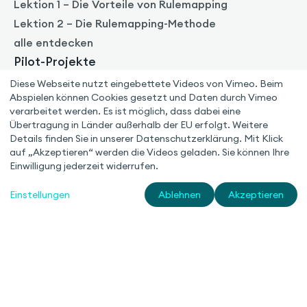
Lektion 1 – Die Vorteile von Rulemapping
Lektion 2 – Die Rulemapping-Methode
alle entdecken
Pilot-Projekte
Diese Webseite nutzt eingebettete Videos von Vimeo. Beim
Schnellere Baugenehmigung
Abspielen können Cookies gesetzt und Daten durch Vimeo
Vollständigkeitsprüfung
verarbeitet werden. Es ist möglich, dass dabei eine
Übertragung in Länder außerhalb der EU erfolgt. Weitere
alle entdecken
Details finden Sie in unserer Datenschutzerklärung. Mit Klick
Law as Code
auf „Akzeptieren“ werden die Videos geladen. Sie können Ihre
Einwilligung jederzeit widerrufen.
Law as Code Institut
English
Einstellungen
Ablehnen
Akzeptieren
ISO 27001 zertifiziert
© 2026 Rulemapping Group GmbH
Nutzungsbedingungen
Datenschutz
Impressum
Kontakt
Cookie-Einstellungen